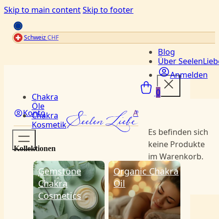
Skip to main content
Skip to footer
Schweiz
CHF
Blog
Über SeelenLieb
Anmelden
Menü
0
Chakra
Öle
Konto
Anmelden
Chakra
Kosmetik
Es befinden sich
keine Produkte
Kollektionen
im Warenkorb.
Gemstone
Organic Chakra
Chakra
Oil
Cosmetics