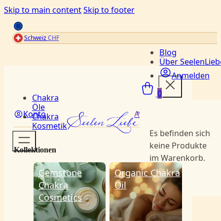
Skip to main content
Skip to footer
Schweiz
CHF
Blog
Über SeelenLieb
Anmelden
Menü
0
Chakra
Öle
Konto
Anmelden
Chakra
Kosmetik
Es befinden sich
keine Produkte
Kollektionen
im Warenkorb.
Gemstone
Organic Chakra
Chakra
Oil
Cosmetics