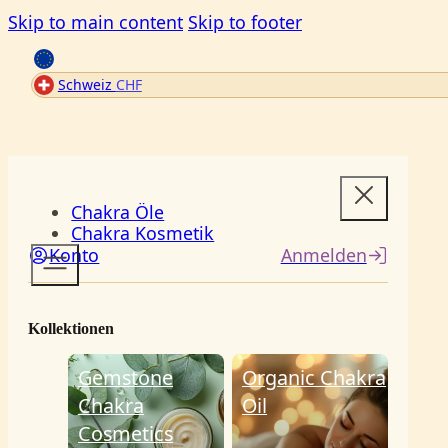
Skip to main content
Skip to footer
Schweiz
CHF
Menü
Chakra Öle
Chakra Kosmetik
Konto
Anmelden
Kollektionen
Gemstone
Organic Chakra
Chakra
Oil
Cosmetics