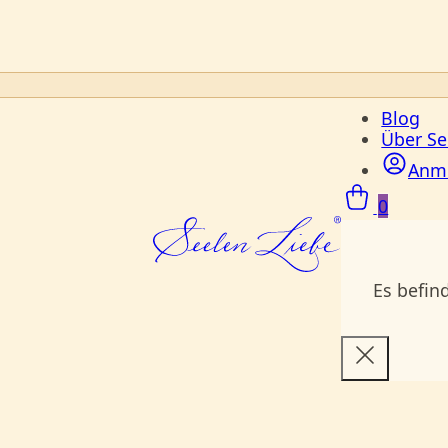
Blog
Über Se
Anm
0
Es befin