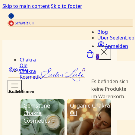
Skip to main content
Skip to footer
Schweiz
CHF
Blog
Über SeelenLieb
Anmelden
Menü
0
Chakra
Öle
Konto
Anmelden
Chakra
Kosmetik
Es befinden sich
keine Produkte
Kollektionen
im Warenkorb.
Gemstone
Organic Chakra
Chakra
Oil
Cosmetics