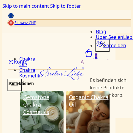
Skip to main content
Skip to footer
Schweiz
CHF
Blog
Über SeelenLieb
Menü
Anmelden
0
Chakra
Konto
Anmelden
Öle
Chakra
Kosmetik
Es befinden sich
Kollektionen
keine Produkte
im Warenkorb.
Gemstone
Organic Chakra
Chakra
Oil
Cosmetics