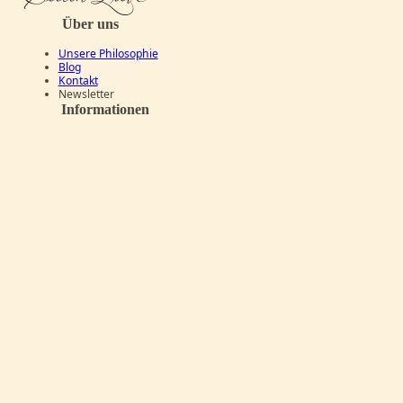
Über uns
Unsere Philosophie
Blog
Kontakt
Newsletter
Informationen
Glossar
Häufige Fragen (FAQ)
Versand
Zahlungsarten
Rücksendung & Widerruf
AGB
Impressum
Datenschutz
Copyright © 2026 SeelenLiebe. Alle Rechte vorbehalten.
Abonniere unseren Newsletter
Wir informieren dich über Produktneuheiten,