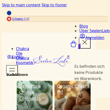
Skip to main content
Skip to footer
Schweiz
CHF
Blog
Über SeelenLieb
Anmelden
Menü
0
Chakra
Öle
Konto
Anmelden
Chakra
Kosmetik
Es befinden sich
keine Produkte
Kollektionen
im Warenkorb.
Gemstone
Organic Chakra
Chakra
Oil
Cosmetics