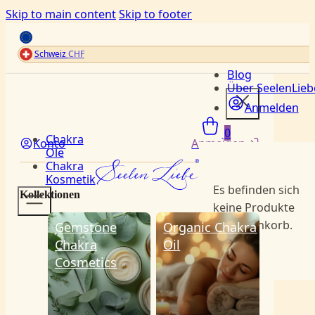
Skip to main content
Skip to footer
Schweiz
CHF
Blog
Über SeelenLieb
Menü
Anmelden
0
Chakra
Konto
Anmelden
Öle
Chakra
Kosmetik
Es befinden sich
Kollektionen
keine Produkte
im Warenkorb.
Gemstone
Organic Chakra
Chakra
Oil
Cosmetics